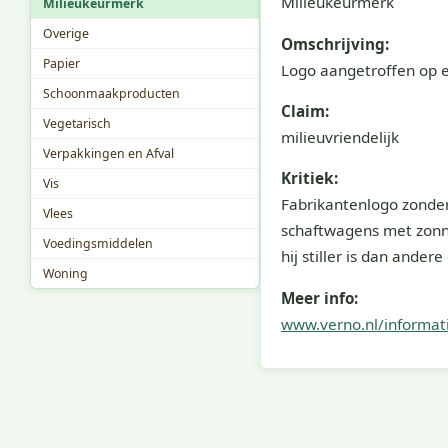
Milieukeurmerk
Milieukeurmerk
Overige
Omschrijving:
Papier
Logo aangetroffen op e
Schoonmaakproducten
Claim:
Vegetarisch
milieuvriendelijk
Verpakkingen en Afval
Kritiek:
Vis
Fabrikantenlogo zonder
Vlees
schaftwagens met zonne
Voedingsmiddelen
hij stiller is dan ande
Woning
Meer info:
www.verno.nl/informa