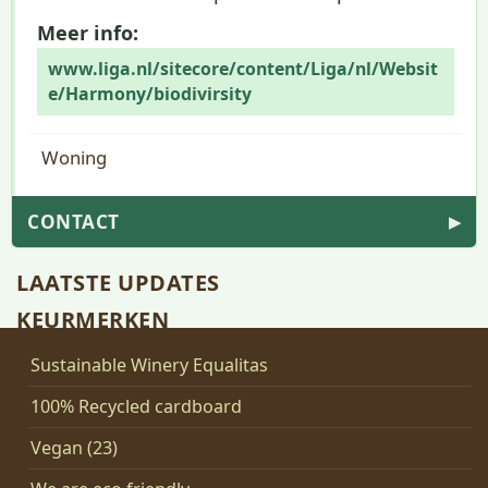
Meer info:
www.liga.nl/sitecore/content/Liga/nl/Websit
e/Harmony/biodivirsity
Woning
CONTACT
▶
LAATSTE UPDATES
KEURMERKEN
Sustainable Winery Equalitas
100% Recycled cardboard
Vegan (23)