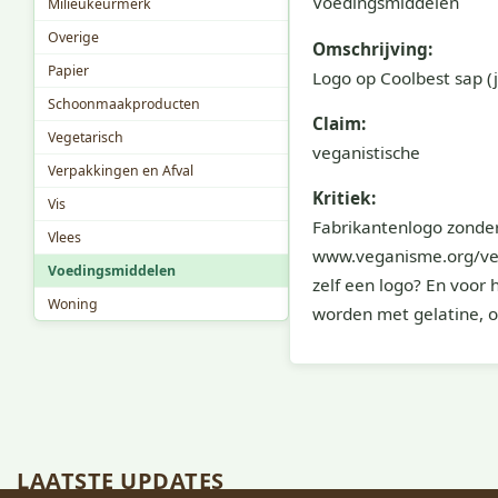
Voedingsmiddelen
Milieukeurmerk
Overige
Omschrijving:
Papier
Logo op Coolbest sap (j
Schoonmaakproducten
Claim:
Vegetarisch
veganistische
Verpakkingen en Afval
Kritiek:
Vis
Fabrikantenlogo zonder
Vlees
www.veganisme.org/vega
Voedingsmiddelen
zelf een logo? En voor 
Woning
worden met gelatine, of
LAATSTE UPDATES