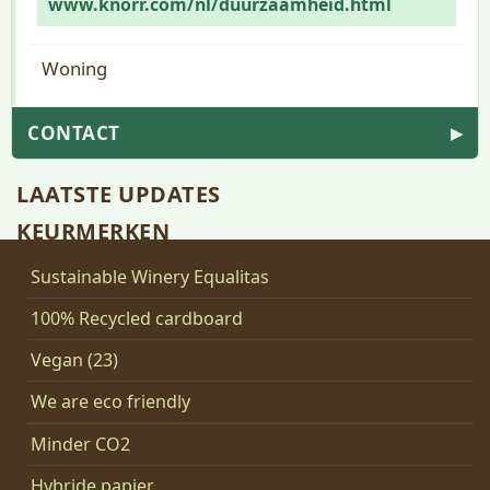
www.knorr.com/nl/duurzaamheid.html
Woning
CONTACT
▶
LAATSTE UPDATES
KEURMERKEN
Sustainable Winery Equalitas
100% Recycled cardboard
Vegan (23)
We are eco friendly
Minder CO2
Hybride papier