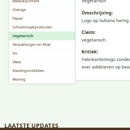
Vegetarisch
Milieukeurmerk
Overige
Omschrijving:
Papier
Logo op Sultana hartig (
Schoonmaakproducten
Claim:
Vegetarisch
vegetarisch
Verpakkingen en Afval
Kritiek:
Vis
Fabrikantenlogo zonder
Vlees
over additieven op bas
Voedingsmiddelen
Woning
LAATSTE UPDATES